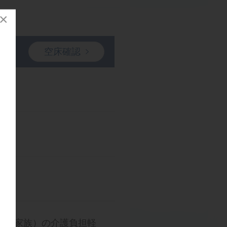
×
空床確認
（ご家族）の介護負担軽