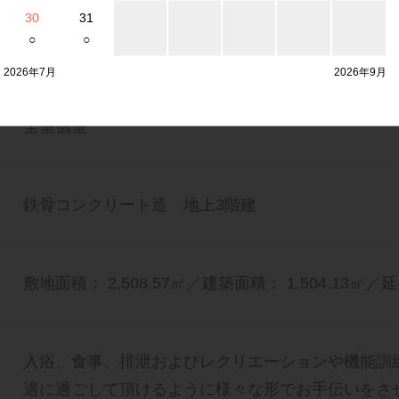
30
31
減を目的として、短期間施設に入所して日常生活全
○
○
できるサービスです。
2026年7月
2026年9月
全室個室
鉄骨コンクリート造 地上3階建
敷地面積： 2,508.57㎡／建築面積： 1,504.13㎡／延
入浴、食事、排泄およびレクリエーションや機能訓
適に過ごして頂けるように様々な形でお手伝いをさ