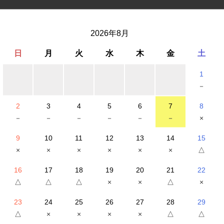
2026年8月
日
月
火
水
木
金
土
1
－
2012年5月1日
2
3
4
5
6
7
8
－
－
－
－
－
－
×
12名
9
10
11
12
13
14
15
×
×
×
×
×
×
△
16
17
18
19
20
21
22
要介護認定を受けられた方
△
△
△
×
×
△
×
23
24
25
26
27
28
29
△
×
×
×
×
△
△
在宅生活中のご利用者様の生活の安定と、介護者様