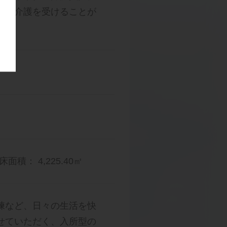
般の介護を受けることが
床面積： 4,225.40㎡
練など、日々の生活を快
せていただく、入所型の