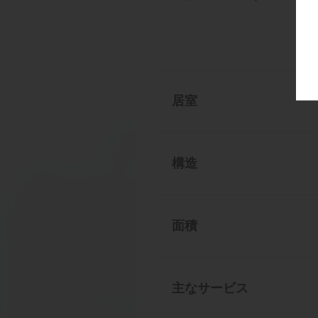
居室
構造
面積
主なサービス