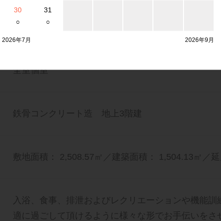
30
31
減を目的として、短期間施設に入所して日常生活全
○
○
できるサービスです。
2026年7月
2026年9月
全室個室
鉄骨コンクリート造 地上3階建
敷地面積： 2,508.57㎡／建築面積： 1,504.13㎡／延
入浴、食事、排泄およびレクリエーションや機能訓
適に過ごして頂けるように様々な形でお手伝いをさ