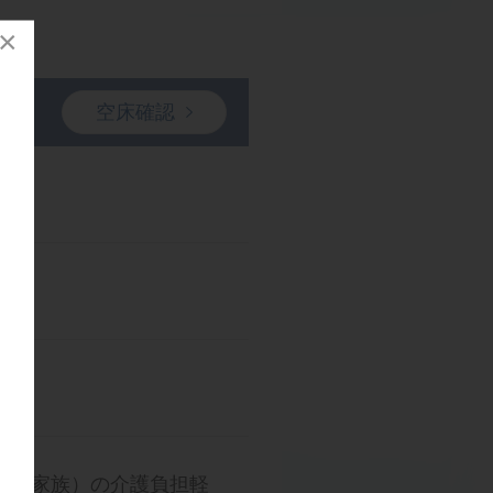
×
空床確認
（ご家族）の介護負担軽