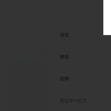
居室
構造
面積
主なサービス