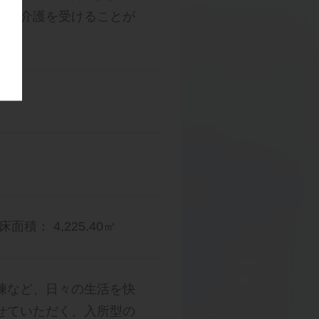
般の介護を受けることが
床面積： 4,225.40㎡
練など、日々の生活を快
せていただく、入所型の