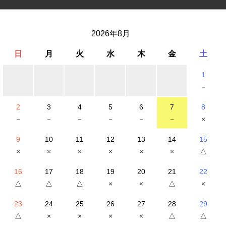
2026年8月
日
月
火
水
木
金
土
1
－
2012年5月1日
2
3
4
5
6
7
8
－
－
－
－
－
－
×
12名
9
10
11
12
13
14
15
×
×
×
×
×
×
△
16
17
18
19
20
21
22
要介護認定を受けられた方
△
△
△
×
×
△
×
23
24
25
26
27
28
29
△
×
×
×
×
△
△
在宅生活中のご利用者様の生活の安定と、介護者様