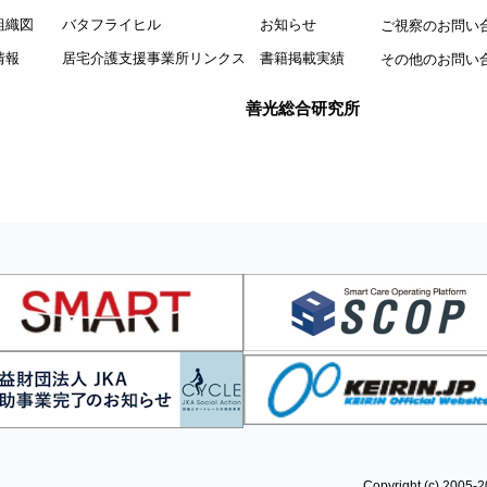
組織図
バタフライヒル
お知らせ
ご視察のお問い
情報
居宅介護支援事業所リンクス
書籍掲載実績
その他のお問い
善光総合研究所
Copyright (c)
2005-2