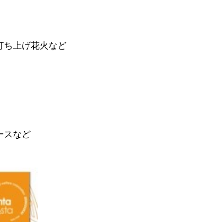
打ち上げ花火など
ースなど