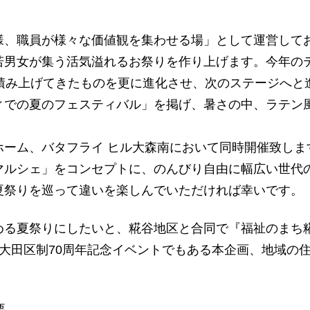
、職員が様々な価値観を集わせる場」として運営してお
若男女が集う活気溢れるお祭りを作り上げます。今年の
に積み上げてきたものを更に進化させ、次のステージへと
ィでの夏のフェスティバル」を掲げ、暑さの中、ラテン
ム、バタフライ ヒル大森南において同時開催致します
マルシェ」をコンセプトに、のんびり自由に幅広い世代
夏祭りを巡って違いを楽しんでいただければ幸いです。
る夏祭りにしたいと、糀谷地区と合同で『福祉のまち糀
大田区制70周年記念イベントでもある本企画、地域の
要