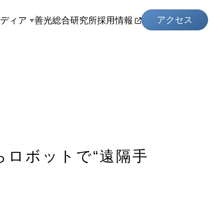
アクセス
メディア
善光総合研究所
採用情報
らロボットで“遠隔手
」