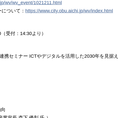
i.jp/wv/wv_event/1021211.html
ーについて：
https://www.city.obu.aichi.jp/wv/index.html
0（受付：14:30より）
セミナー ICTやデジタルを活用した2030年を見据
動向
業室⻑ 森下 優彰 氏 ）