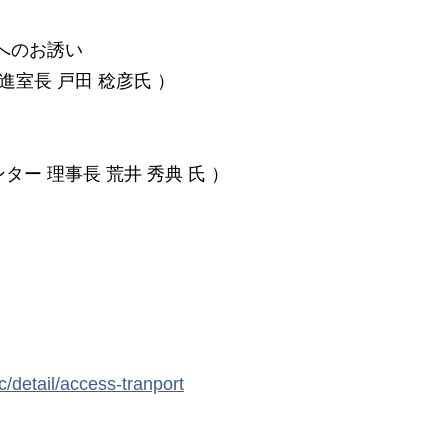
へのお誘い
室⻑ 戸田 稔彦氏 ）
ー 理事⻑ 荒井 秀典 氏 ）
c/detail/access-tranport