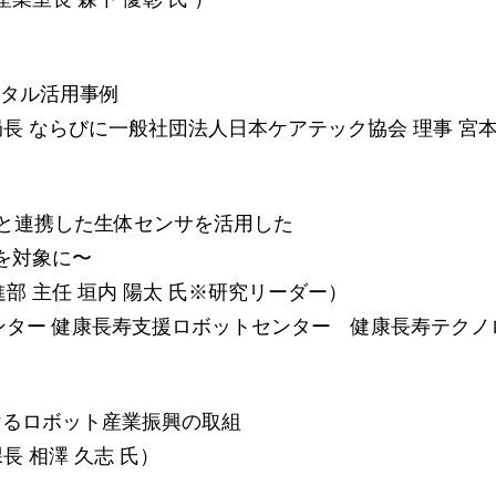
デジタル活用事例
局⻑ ならびに一般社団法人日本ケアテック協会 理事 宮本
施設と連携した生体センサを活用した
を対象に〜
進部 主任 垣内 陽太 氏※研究リーダー）
ター 健康⻑寿支援ロボットセンター 健康⻑寿テクノロジ
けるロボット産業振興の取組
⻑ 相澤 久志 氏）