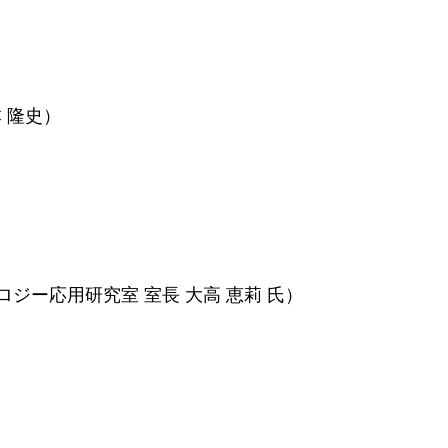
 隆史）
ー応用研究室 室⻑ 大高 恵莉 氏）