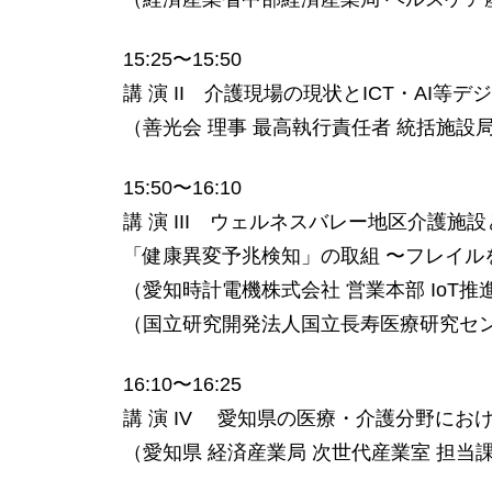
15:25〜15:50
講 演 II 介護現場の現状とICT・AI等
（善光会 理事 最高執行責任者 統括施設
15:50〜16:10
講 演 III ウェルネスバレー地区介護
「健康異変予兆検知」の取組 〜フレイル
（愛知時計電機株式会社 営業本部 IoT推
（国立研究開発法人国立⻑寿医療研究セン
16:10〜16:25
講 演 IV 愛知県の医療・介護分野にお
（愛知県 経済産業局 次世代産業室 担当課