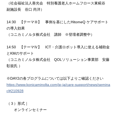
（社会福祉法人善光会 特別養護老人ホームフロース東糀谷
副施設長 谷口 尚洋）
14:30 【テーマⅢ】 事例を基にしたHitomeQ ケアサポート
の導入効果
（コニカミノルタ株式会社 講師 ※登壇者調整中）
14:50 【テーマⅣ】 ICT・介護ロボット導入に使える補助金
とKMのサポート
（コニカミノルタ株式会社 QOLソリューション事業部 安藤
彰規氏 ）
※DAY2の各プログラムについては以下よりご確認ください
https://www.konicaminolta.com/jp-ja/care-support/news/semina
r/#210928
（３）形式｜
オンラインセミナー