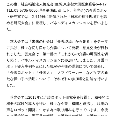
この度、社会福祉法人善光会(住所:東京都大田区東糀谷6-4-17
TEL:03-5735-8080 理事長:梅田茂 以下、善光会)の介護ロボッ
ト研究室では、2月19日に開催された「日本の福祉現場力を高
める研究大会」に登壇し、パネルディスカッションを行いまし
た。
本大会では「未来の社会は『介護現場』から創る」をテーマ
に掲げ、様々な切り口から介護について発表、意見交換が行わ
れました。善光会は、第一部の「これからの介護の可能性を切
り拓く」パネルディスカッションに参加いたしました。介護ロ
ボット導入事例を元にした現況や今後の課題について発表し、
「介護ロボット」「外国人」「ノマドワーカー」などケアの新
たな担い手の活用について、それぞれの参加者と討論を行いま
した。
善光会では2013年に介護ロボット研究室を設置し、積極的に
機器の試験的導入を行い、様々な企業・機関と連携し、現場の
声をロボット開発に生かす為の取り組みを行っています。今後
も介護施設の人手不足の解消、介護負担の軽減、介護サービス