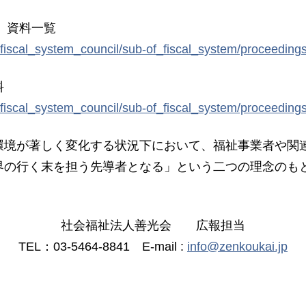
）資料一覧
/fiscal_system_council/sub-of_fiscal_system/proceeding
料
/fiscal_system_council/sub-of_fiscal_system/proceeding
境が著しく変化する状況下において、福祉事業者や関
界の行く末を担う先導者となる」という二つの理念のも
社会福祉法人善光会 広報担当
TEL：03-5464-8841 E-mail :
info@zenkoukai.jp