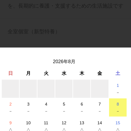
を、長期的に養護・支援するための生活施設です
全室個室（新型特養）
入浴、食事、排泄およびレクリエーションや機能訓
2026年8月
適に過ごして頂けるように様々な形でお手伝いをさ
日
月
火
水
木
金
土
サービスです。
1
－
サービスのご利用につきましては、ご担当の居宅ケ
2
3
4
5
6
7
8
サンタフェガーデンヒルズのお問い合わせ窓口（03-57
－
－
－
－
－
－
－
糀谷 入所生活相談員あて）までお気軽にお問い合わ
9
10
11
12
13
14
15
△
△
△
△
△
△
△