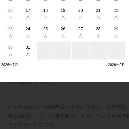
16
17
18
19
20
21
22
△
△
△
△
△
△
△
23
24
25
26
27
28
29
△
△
△
△
△
△
△
30
31
△
△
20名
2026年7月
2026年9月
要介護認定を受けられた方
在宅生活中のご利用者様の生活の安定と、介護者様
減を目的として、短期間施設に入所して日常生活全
できるサービスです。