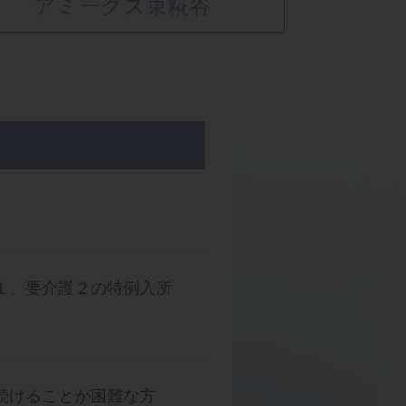
アミークス東糀谷
１、要介護２の特例入所
続けることが困難な方