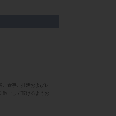
浴、食事、排泄およびレ
く過ごして頂けるようお
。