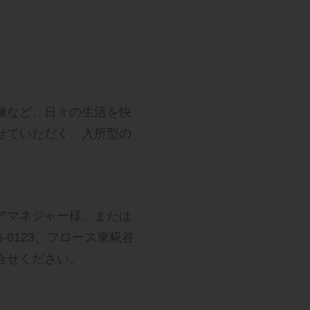
練など、日々の生活を快
せていただく、入所型の
アマネジャー様、または
-0123、フロース東糀谷
合せください。