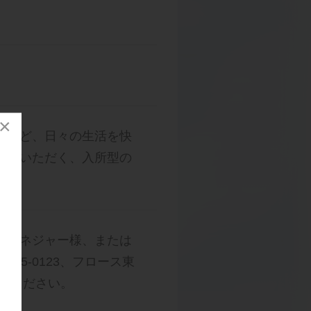
×
練など、日々の生活を快
せていただく、入所型の
アマネジャー様、または
35-0123、フロース東
せください。