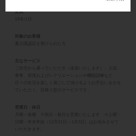
定員
18名/1日
対象のお客様
要介護認定を受けられた方
主なサービス
ご自宅から通っていただき（送迎いたします）、入浴、
食事、排泄およびレクリエーションや機能訓練など、
日々の生活を楽しく過ごして頂けるようお手伝いをさせ
ていただく、日帰り型のサービスです。
営業日・休日
月曜～金曜 ※祝日・祭日も営業いたします ※土曜・
日曜・年末年始（12月31日～1月3日）はお休みさせて
いただきます。