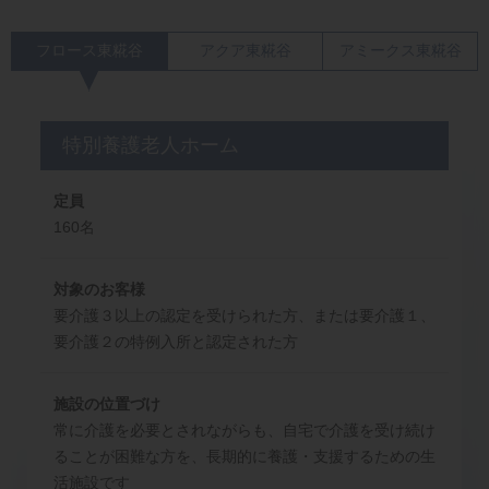
フロース東糀谷
アクア東糀谷
アミークス東糀谷
特別養護老人ホーム
定員
160名
対象のお客様
要介護３以上の認定を受けられた方、または要介護１、
要介護２の特例入所と認定された方
施設の位置づけ
常に介護を必要とされながらも、自宅で介護を受け続け
ることが困難な方を、長期的に養護・支援するための生
活施設です