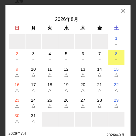
居室
×
全室個室（新型特養）
2026年8月
主なサービス
日
月
火
水
木
金
土
入浴、食事、排泄およびレクリエーションや機能訓練な
1
ど、日々の生活を快適に過ごして頂けるように様々な形
－
でお手伝いをさせていただく、入所型のサービスです。
2
3
4
5
6
7
8
－
－
－
－
－
－
－
ご利用に関する
9
10
11
12
13
14
15
お問い合わせ
△
△
△
△
△
△
△
サービスのご利用につきましては、ご担当の居宅ケアマ
16
17
18
19
20
21
22
ネジャー様、またはサンタフェガーデンヒルズのお問合
△
△
△
△
△
△
△
せ窓口（03-5735-0123、フロース東糀谷 ショートステ
23
24
25
26
27
28
29
イ生活相談員あて）までお気軽にお問合せください。
△
△
△
△
△
△
△
30
31
△
△
老人デイサービス
2026年7月
2026年9月