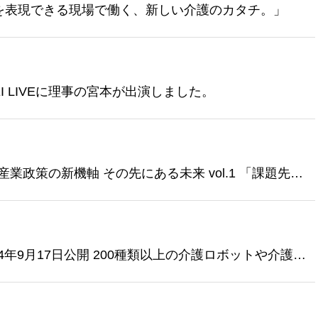
「自分を表現できる現場で働く、新しい介護のカタチ。」
EI LIVEに理事の宮本が出演しました。
経済産業政策の新機軸 その先にある未来 vol.1 「課題先進
ト導入、DXで変わる介護現場」
4年9月17日公開 200種類以上の介護ロボットや介護ツ
ジタル介護”の取り組み