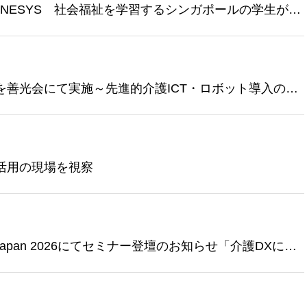
ENESYS 社会福祉を学習するシンガポールの学生が訪
善光会にて実施～先進的介護ICT・ロボット導入の取
活用の現場を視察
 Japan 2026にてセミナー登壇のお知らせ「介護DXによ
取り組み～」について講演