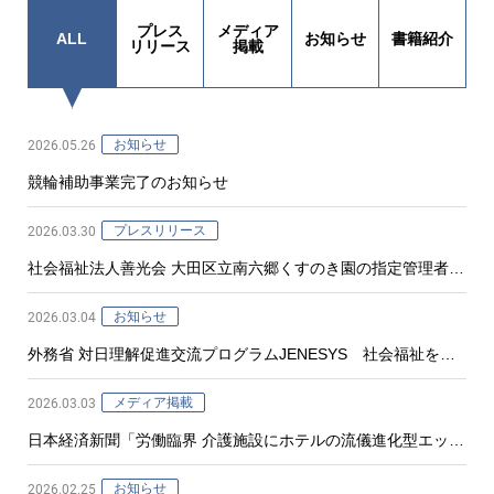
プレス
メディア
ALL
お知らせ
書籍紹介
リリース
掲載
2026.05.26
お知らせ
競輪補助事業完了のお知らせ
2026.03.30
プレスリリース
社会福祉法人善光会 大田区立南六郷くすのき園の指定管理者と
して、新たに「短期入所事業」を開設
2026.03.04
お知らせ
外務省 対日理解促進交流プログラムJENESYS 社会福祉を学
習するシンガポールの学生が訪問
2026.03.03
メディア掲載
日本経済新聞「労働臨界 介護施設にホテルの流儀進化型エッセ
ンシャルワーカーが変える現場」
2026.02.25
お知らせ